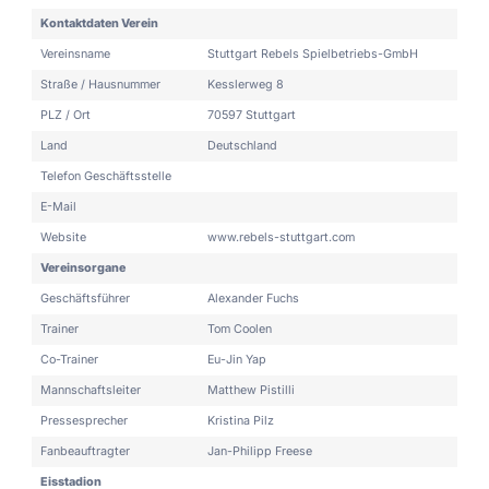
Kontaktdaten Verein
Vereinsname
Stuttgart Rebels Spielbetriebs-GmbH
Straße / Hausnummer
Kesslerweg 8
PLZ / Ort
70597 Stuttgart
Land
Deutschland
Telefon Geschäftsstelle
E-Mail
Website
www.rebels-stuttgart.com
Vereinsorgane
Geschäftsführer
Alexander Fuchs
Trainer
Tom Coolen
Co-Trainer
Eu-Jin Yap
Mannschaftsleiter
Matthew Pistilli
Pressesprecher
Kristina Pilz
Fanbeauftragter
Jan-Philipp Freese
Eisstadion