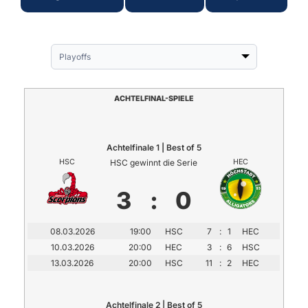
Playoffs
ACHTELFINAL-SPIELE
Achtelfinale 1 | Best of 5
HSC
HSC gewinnt die Serie
HEC
3
:
0
08.03.2026
19:00
HSC
7
:
1
HEC
10.03.2026
20:00
HEC
3
:
6
HSC
13.03.2026
20:00
HSC
11
:
2
HEC
Achtelfinale 2 | Best of 5