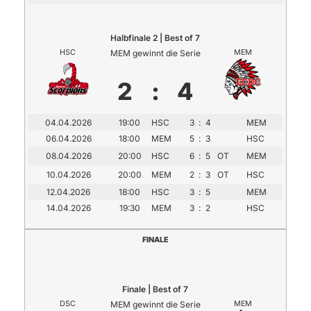
Halbfinale 2 | Best of 7
HSC
MEM gewinnt die Serie
MEM
2
:
4
04.04.2026
19:00
HSC
3
:
4
MEM
06.04.2026
18:00
MEM
5
:
3
HSC
08.04.2026
20:00
HSC
6
:
5
OT
MEM
10.04.2026
20:00
MEM
2
:
3
OT
HSC
12.04.2026
18:00
HSC
3
:
5
MEM
14.04.2026
19:30
MEM
3
:
2
HSC
FINALE
Finale | Best of 7
DSC
MEM gewinnt die Serie
MEM