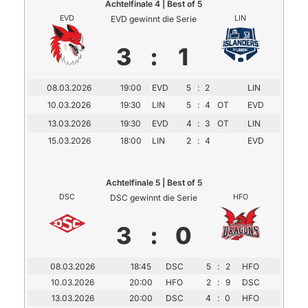
Achtelfinale 4 | Best of 5
EVD
EVD gewinnt die Serie
LIN
3
:
1
08.03.2026
19:00
EVD
5
:
2
LIN
10.03.2026
19:30
LIN
5
:
4
OT
EVD
13.03.2026
19:30
EVD
4
:
3
OT
LIN
15.03.2026
18:00
LIN
2
:
4
EVD
Achtelfinale 5 | Best of 5
DSC
DSC gewinnt die Serie
HFO
3
:
0
08.03.2026
18:45
DSC
5
:
2
HFO
10.03.2026
20:00
HFO
2
:
9
DSC
13.03.2026
20:00
DSC
4
:
0
HFO