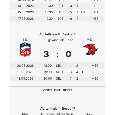
13.03.2026
19:30
ECT
3
:
1
HEB
15.03.2026
18:30
HEB
5
:
4
OT
ECT
17.03.2026
19:30
ECT
6
:
2
HEB
Achtelfinale 8 | Best of 5
SEL
SEL gewinnt die Serie
MEC
3
:
0
08.03.2026
18:00
SEL
4
:
2
MEC
10.03.2026
19:00
MEC
3
:
4
OT
SEL
13.03.2026
20:00
SEL
7
:
2
MEC
VIERTELFINAL-SPIELE
Viertelfinale 1 | Best of 7
DSC
DSC gewinnt die Serie
EVD