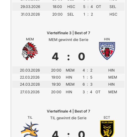
29.03.2026
18:00
HSC
5
:
4
OT
SEL
31.03.2026
20:00
SEL
1
:
2
HSC
Viertelfinale 3 | Best of 7
MEM
MEM gewinnt die Serie
HIN
4
:
0
20.03.2026
20:00
MEM
4
:
2
HIN
22.03.2026
19:00
HIN
1
:
5
MEM
24.03.2026
19:30
MEM
6
:
3
HIN
27.03.2026
20:00
HIN
3
:
4
OT
MEM
Viertelfinale 4 | Best of 7
TIL
TIL gewinnt die Serie
ECT
4
:
0