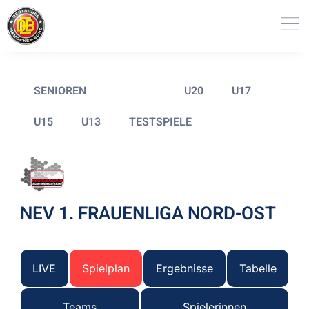
SENIOREN
FRAUEN
U20
U17
U15
U13
TESTSPIELE
NEV 1. FRAUENLIGA NORD-OST
LIVE
Spielplan
Ergebnisse
Tabelle
Teams
Spielerinnen