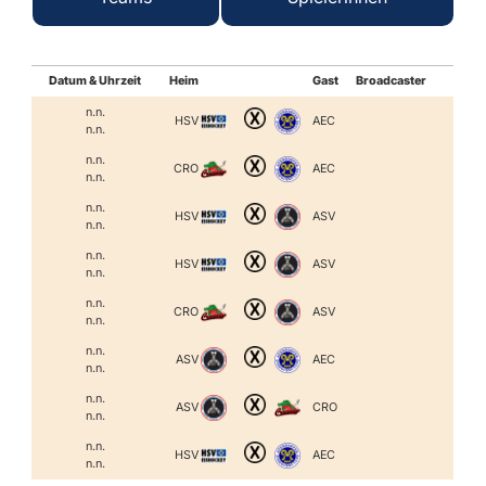
Datum & Uhrzeit
Heim
Gast
Broadcaster
n.n.
HSV
AEC
n.n.
n.n.
CRO
AEC
n.n.
n.n.
HSV
ASV
n.n.
n.n.
HSV
ASV
n.n.
n.n.
CRO
ASV
n.n.
n.n.
ASV
AEC
n.n.
n.n.
ASV
CRO
n.n.
n.n.
HSV
AEC
n.n.