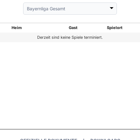
Bayernliga Gesamt
Heim
Gast
Spielort
Derzeit sind keine Spiele terminiert.