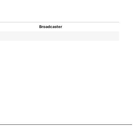
Broadcaster