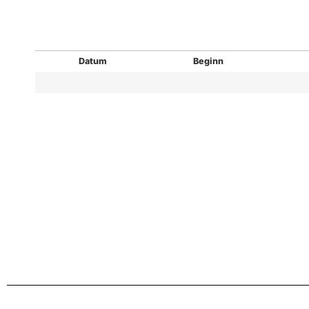
Datum
Beginn