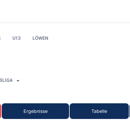
5
U13
LÖWEN
SLIGA
Ergebnisse
Tabelle